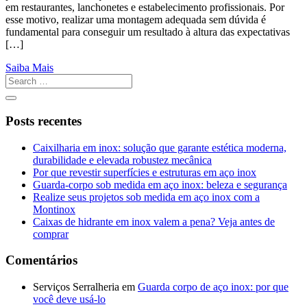
em restaurantes, lanchonetes e estabelecimento profissionais. Por
esse motivo, realizar uma montagem adequada sem dúvida é
fundamental para conseguir um resultado à altura das expectativas
[…]
Saiba Mais
Posts recentes
Caixilharia em inox: solução que garante estética moderna,
durabilidade e elevada robustez mecânica
Por que revestir superfícies e estruturas em aço inox
Guarda-corpo sob medida em aço inox: beleza e segurança
Realize seus projetos sob medida em aço inox com a
Montinox
Caixas de hidrante em inox valem a pena? Veja antes de
comprar
Comentários
Serviços Serralheria
em
Guarda corpo de aço inox: por que
você deve usá-lo