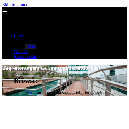
Skip to content
Início
Categorias
Dicas
Contato
Mapa do site
Tag:
montagem da sua cozinha industrial
Browse:
Home
montagem da sua cozinha industrial