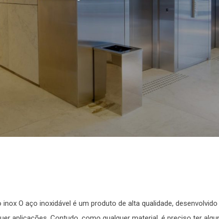
inox O aço inoxidável é um produto de alta qualidade, desenvolvido
er aplicações. Contudo, como qualquer material, é preciso ter algu