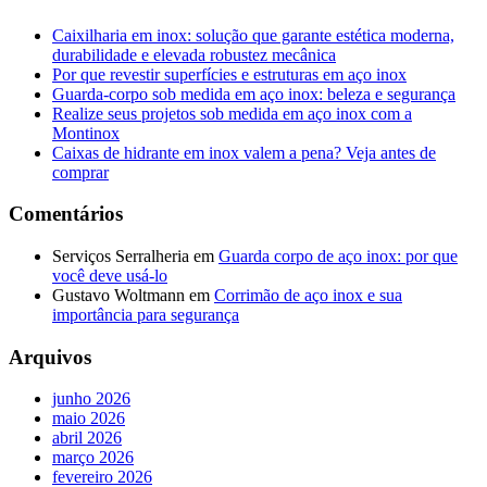
Caixilharia em inox: solução que garante estética moderna,
durabilidade e elevada robustez mecânica
Por que revestir superfícies e estruturas em aço inox
Guarda-corpo sob medida em aço inox: beleza e segurança
Realize seus projetos sob medida em aço inox com a
Montinox
Caixas de hidrante em inox valem a pena? Veja antes de
comprar
Comentários
Serviços Serralheria
em
Guarda corpo de aço inox: por que
você deve usá-lo
Gustavo Woltmann
em
Corrimão de aço inox e sua
importância para segurança
Arquivos
junho 2026
maio 2026
abril 2026
março 2026
fevereiro 2026