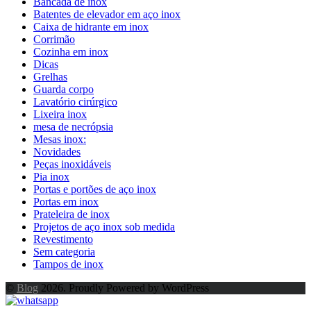
Bancada de inox
Batentes de elevador em aço inox
Caixa de hidrante em inox
Corrimão
Cozinha em inox
Dicas
Grelhas
Guarda corpo
Lavatório cirúrgico
Lixeira inox
mesa de necrópsia
Mesas inox:
Novidades
Peças inoxidáveis
Pia inox
Portas e portões de aço inox
Portas em inox
Prateleira de inox
Projetos de aço inox sob medida
Revestimento
Sem categoria
Tampos de inox
©
Blog
2026. Proudly Powered by WordPress