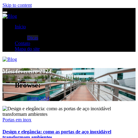
Skip to content
Início
Categorias
Dicas
Contato
Mapa do site
Mês:
fevereiro 2024
Browse:
Home
2024
fevereiro
Portas em inox
Design e elegância: como as portas de aço inoxidável
transformam ambientes