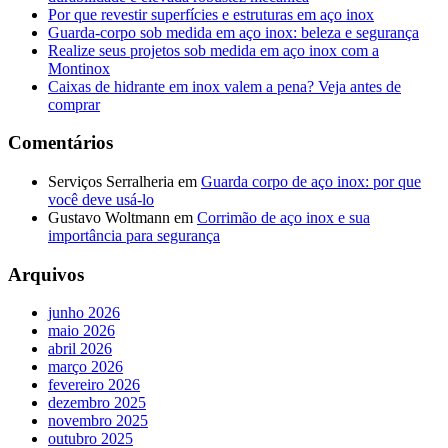
Por que revestir superfícies e estruturas em aço inox
Guarda-corpo sob medida em aço inox: beleza e segurança
Realize seus projetos sob medida em aço inox com a
Montinox
Caixas de hidrante em inox valem a pena? Veja antes de
comprar
Comentários
Serviços Serralheria
em
Guarda corpo de aço inox: por que
você deve usá-lo
Gustavo Woltmann
em
Corrimão de aço inox e sua
importância para segurança
Arquivos
junho 2026
maio 2026
abril 2026
março 2026
fevereiro 2026
dezembro 2025
novembro 2025
outubro 2025