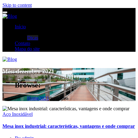
Skip to content
Início
Categorias
Dicas
Contato
Mapa do site
Mês:
dezembro 2021
Browse:
Home
2021
dezembro
Aço Inoxidável
Mesa inox industrial: características, vantagens e onde comprar