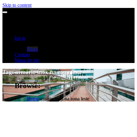
Skip to content
Início
Categorias
Dicas
Contato
Mapa do site
Tag:
armário inox na zona leste
Browse:
Home
armário inox na zona leste