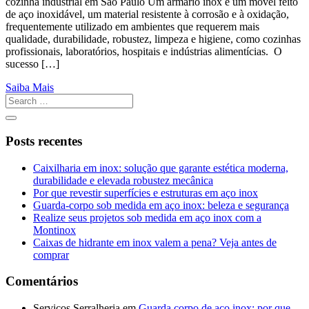
cozinha industrial em São Paulo Um armário inox é um móvel feito
de aço inoxidável, um material resistente à corrosão e à oxidação,
frequentemente utilizado em ambientes que requerem mais
qualidade, durabilidade, robustez, limpeza e higiene, como cozinhas
profissionais, laboratórios, hospitais e indústrias alimentícias. O
sucesso […]
Saiba Mais
Posts recentes
Caixilharia em inox: solução que garante estética moderna,
durabilidade e elevada robustez mecânica
Por que revestir superfícies e estruturas em aço inox
Guarda-corpo sob medida em aço inox: beleza e segurança
Realize seus projetos sob medida em aço inox com a
Montinox
Caixas de hidrante em inox valem a pena? Veja antes de
comprar
Comentários
Serviços Serralheria
em
Guarda corpo de aço inox: por que