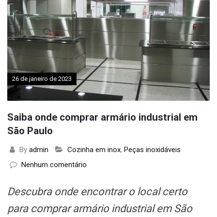
26 de janeiro de 2023
Saiba onde comprar armário industrial em
São Paulo
By
admin
Cozinha em inox
,
Peças inoxidáveis
Nenhum comentário
em
Saiba
onde
Descubra onde encontrar o local certo
comprar
armário
para comprar armário industrial em São
industrial