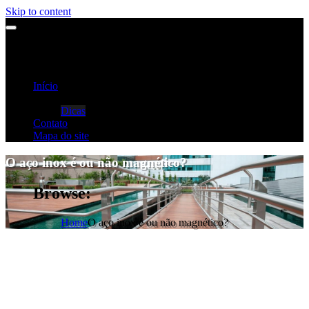
Skip to content
Início
Categorias
Dicas
Contato
Mapa do site
O aço inox é ou não magnético?
Browse:
Home
O aço inox é ou não magnético?