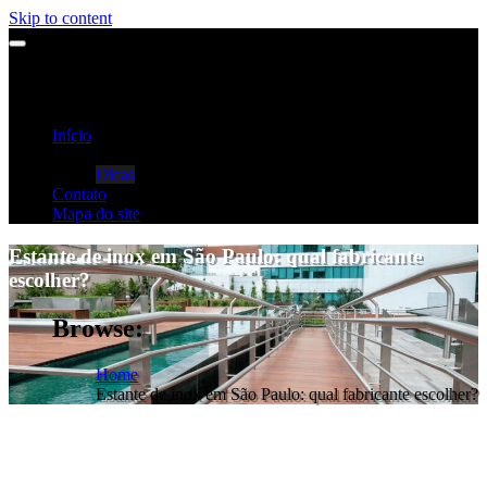
Skip to content
Início
Categorias
Dicas
Contato
Mapa do site
Estante de inox em São Paulo: qual fabricante
escolher?
Browse:
Home
Estante de inox em São Paulo: qual fabricante escolher?