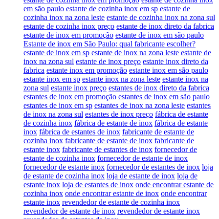
em são paulo
estante de cozinha inox em sp
estante de
cozinha inox na zona leste
estante de cozinha inox na zona sul
estante de cozinha inox preço
estante de inox direto da fabrica
estante de inox em promoção
estante de inox em são paulo
Estante de inox em São Paulo: qual fabricante escolher?
estante de inox em sp
estante de inox na zona leste
estante de
inox na zona sul
estante de inox preço
estante inox direto da
fabrica
estante inox em promoção
estante inox em são paulo
estante inox em sp
estante inox na zona leste
estante inox na
zona sul
estante inox preço
estantes de inox direto da fabrica
estantes de inox em promoção
estantes de inox em são paulo
estantes de inox em sp
estantes de inox na zona leste
estantes
de inox na zona sul
estantes de inox preço
fábrica de estante
de cozinha inox
fábrica de estante de inox
fábrica de estante
inox
fábrica de estantes de inox
fabricante de estante de
cozinha inox
fabricante de estante de inox
fabricante de
estante inox
fabricante de estantes de inox
fornecedor de
estante de cozinha inox
fornecedor de estante de inox
fornecedor de estante inox
fornecedor de estantes de inox
loja
de estante de cozinha inox
loja de estante de inox
loja de
estante inox
loja de estantes de inox
onde encontrar estante de
cozinha inox
onde encontrar estante de inox
onde encontrar
estante inox
revendedor de estante de cozinha inox
revendedor de estante de inox
revendedor de estante inox