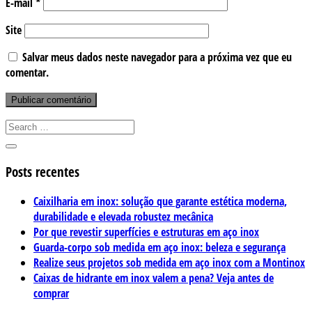
E-mail
*
Site
Salvar meus dados neste navegador para a próxima vez que eu
comentar.
Posts recentes
Caixilharia em inox: solução que garante estética moderna,
durabilidade e elevada robustez mecânica
Por que revestir superfícies e estruturas em aço inox
Guarda-corpo sob medida em aço inox: beleza e segurança
Realize seus projetos sob medida em aço inox com a Montinox
Caixas de hidrante em inox valem a pena? Veja antes de
comprar