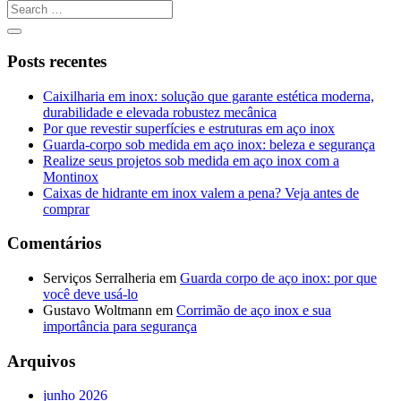
Posts recentes
Caixilharia em inox: solução que garante estética moderna,
durabilidade e elevada robustez mecânica
Por que revestir superfícies e estruturas em aço inox
Guarda-corpo sob medida em aço inox: beleza e segurança
Realize seus projetos sob medida em aço inox com a
Montinox
Caixas de hidrante em inox valem a pena? Veja antes de
comprar
Comentários
Serviços Serralheria
em
Guarda corpo de aço inox: por que
você deve usá-lo
Gustavo Woltmann
em
Corrimão de aço inox e sua
importância para segurança
Arquivos
junho 2026