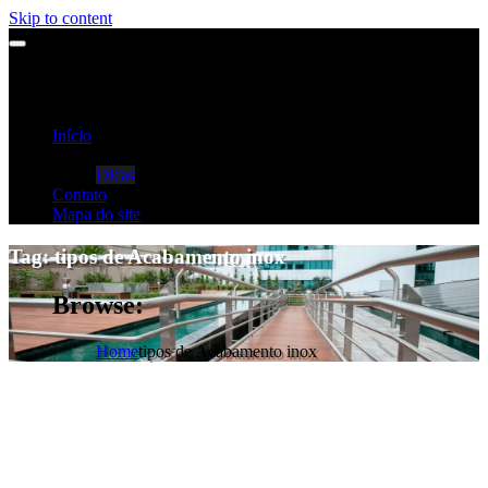
Skip to content
Início
Categorias
Dicas
Contato
Mapa do site
Tag:
tipos de Acabamento inox
Browse:
Home
tipos de Acabamento inox