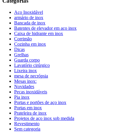
Categorias
Aço Inoxidável
armário de inox
Bancada de inox
Batentes de elevador em aço inox
Caixa de hidrante em inox
Corrimão
Cozinha em inox
Dicas
Grelhas
Guarda corpo
Lavatório cirúrgico
Lixeira inox
mesa de necrópsia
Mesas inox:
Novidades
Peças inoxidáveis
Pia inox
Portas e portões de aço inox
Portas em inox
Prateleira de inox
Projetos de aço inox sob medida
Revestimento
Sem categoria