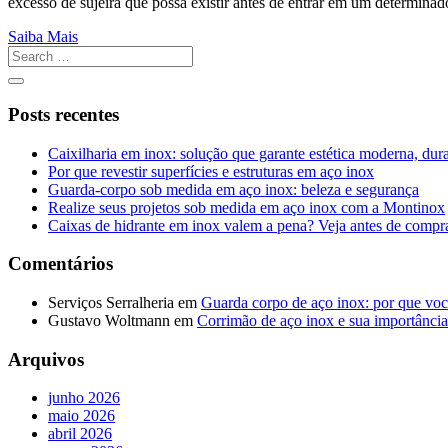
excesso de sujeira que possa existir antes de entrar em um determin
Saiba Mais
Posts recentes
Caixilharia em inox: solução que garante estética moderna, dur
Por que revestir superfícies e estruturas em aço inox
Guarda-corpo sob medida em aço inox: beleza e segurança
Realize seus projetos sob medida em aço inox com a Montinox
Caixas de hidrante em inox valem a pena? Veja antes de compr
Comentários
Serviços Serralheria
em
Guarda corpo de aço inox: por que voc
Gustavo Woltmann
em
Corrimão de aço inox e sua importância
Arquivos
junho 2026
maio 2026
abril 2026