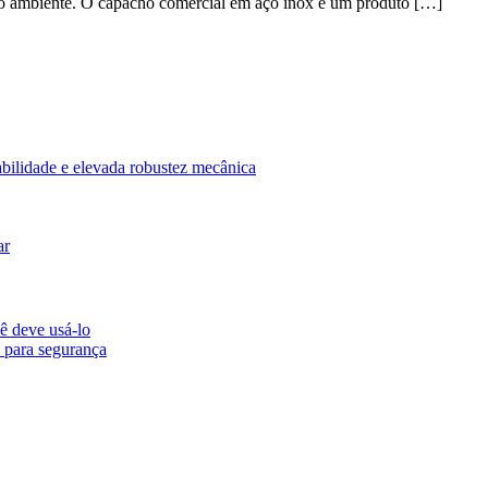
ado ambiente. O capacho comercial em aço inox é um produto […]
abilidade e elevada robustez mecânica
ar
ê deve usá-lo
 para segurança