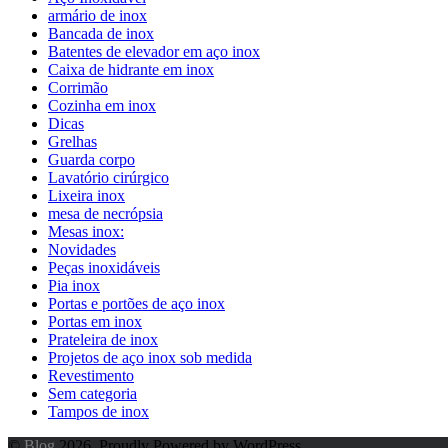
armário de inox
Bancada de inox
Batentes de elevador em aço inox
Caixa de hidrante em inox
Corrimão
Cozinha em inox
Dicas
Grelhas
Guarda corpo
Lavatório cirúrgico
Lixeira inox
mesa de necrópsia
Mesas inox:
Novidades
Peças inoxidáveis
Pia inox
Portas e portões de aço inox
Portas em inox
Prateleira de inox
Projetos de aço inox sob medida
Revestimento
Sem categoria
Tampos de inox
©
Blog
2026. Proudly Powered by WordPress