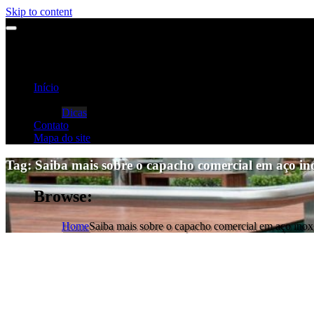
Skip to content
Início
Categorias
Dicas
Contato
Mapa do site
Tag:
Saiba mais sobre o capacho comercial em aço in
Browse:
Home
Saiba mais sobre o capacho comercial em aço inox