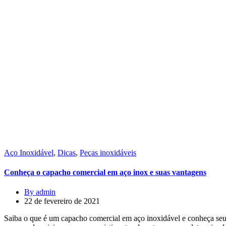
Aço Inoxidável
,
Dicas
,
Peças inoxidáveis
Conheça o capacho comercial em aço inox e suas vantagens
By admin
22 de fevereiro de 2021
Saiba o que é um capacho comercial em aço inoxidável e conheça seus