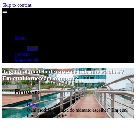
Skip to content
Início
Categorias
Dicas
Contato
Mapa do site
Tag:
Qual modelo de caixa de hidrante escolher?
Em qual fornecedor comprar?
Browse:
Home
Qual modelo de caixa de hidrante escolher? Em qual
fornecedor comprar?