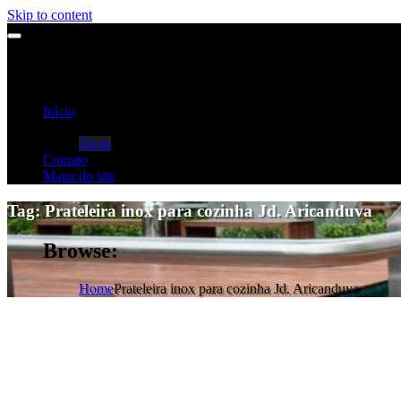
Skip to content
Início
Categorias
Dicas
Contato
Mapa do site
Tag:
Prateleira inox para cozinha Jd. Aricanduva
Browse:
Home
Prateleira inox para cozinha Jd. Aricanduva