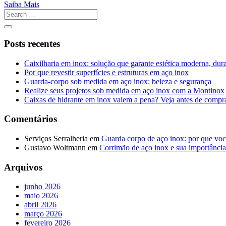
Saiba Mais
Posts recentes
Caixilharia em inox: solução que garante estética moderna, dur
Por que revestir superfícies e estruturas em aço inox
Guarda-corpo sob medida em aço inox: beleza e segurança
Realize seus projetos sob medida em aço inox com a Montinox
Caixas de hidrante em inox valem a pena? Veja antes de compr
Comentários
Serviços Serralheria
em
Guarda corpo de aço inox: por que voc
Gustavo Woltmann
em
Corrimão de aço inox e sua importância
Arquivos
junho 2026
maio 2026
abril 2026
março 2026
fevereiro 2026