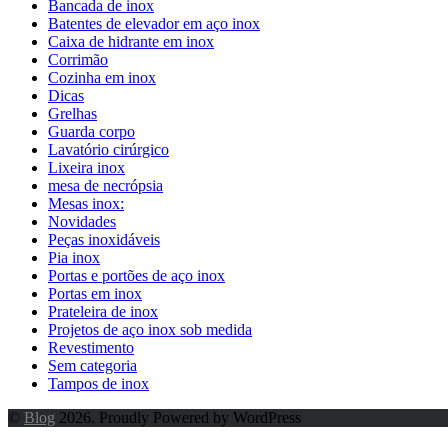
Bancada de inox
Batentes de elevador em aço inox
Caixa de hidrante em inox
Corrimão
Cozinha em inox
Dicas
Grelhas
Guarda corpo
Lavatório cirúrgico
Lixeira inox
mesa de necrópsia
Mesas inox:
Novidades
Peças inoxidáveis
Pia inox
Portas e portões de aço inox
Portas em inox
Prateleira de inox
Projetos de aço inox sob medida
Revestimento
Sem categoria
Tampos de inox
©
Blog
2026. Proudly Powered by WordPress