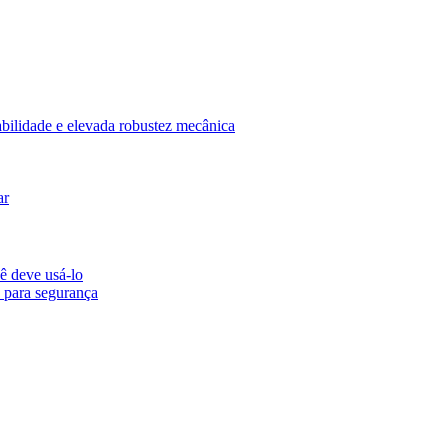
abilidade e elevada robustez mecânica
ar
ê deve usá-lo
 para segurança