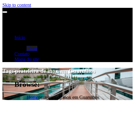
Skip to content
Início
Categorias
Dicas
Contato
Mapa do site
Tag:
prateleira de inox em Guarulhos
Browse:
Home
prateleira de inox em Guarulhos