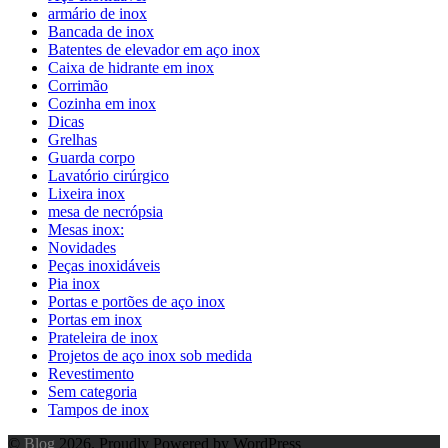
armário de inox
Bancada de inox
Batentes de elevador em aço inox
Caixa de hidrante em inox
Corrimão
Cozinha em inox
Dicas
Grelhas
Guarda corpo
Lavatório cirúrgico
Lixeira inox
mesa de necrópsia
Mesas inox:
Novidades
Peças inoxidáveis
Pia inox
Portas e portões de aço inox
Portas em inox
Prateleira de inox
Projetos de aço inox sob medida
Revestimento
Sem categoria
Tampos de inox
©
Blog
2026. Proudly Powered by WordPress