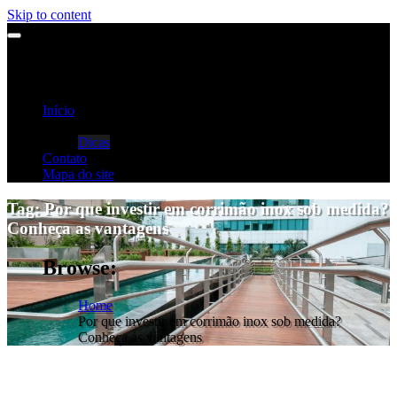
Skip to content
Início
Categorias
Dicas
Contato
Mapa do site
Tag:
Por que investir em corrimão inox sob medida?
Conheça as vantagens
Browse:
Home
Por que investir em corrimão inox sob medida?
Conheça as vantagens