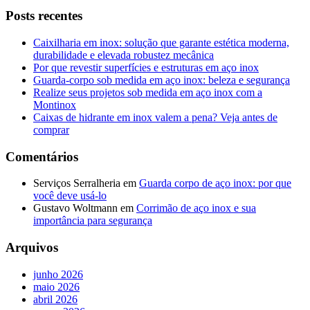
Posts recentes
Caixilharia em inox: solução que garante estética moderna,
durabilidade e elevada robustez mecânica
Por que revestir superfícies e estruturas em aço inox
Guarda-corpo sob medida em aço inox: beleza e segurança
Realize seus projetos sob medida em aço inox com a
Montinox
Caixas de hidrante em inox valem a pena? Veja antes de
comprar
Comentários
Serviços Serralheria
em
Guarda corpo de aço inox: por que
você deve usá-lo
Gustavo Woltmann
em
Corrimão de aço inox e sua
importância para segurança
Arquivos
junho 2026
maio 2026
abril 2026