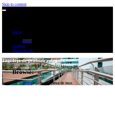
Skip to content
Início
Categorias
Dicas
Contato
Mapa do site
Tag:
loja de prateleira de inox
Browse:
Home
loja de prateleira de inox