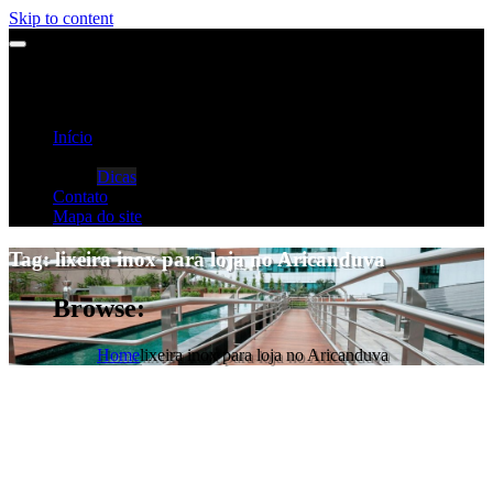
Skip to content
Início
Categorias
Dicas
Contato
Mapa do site
Tag:
lixeira inox para loja no Aricanduva
Browse:
Home
lixeira inox para loja no Aricanduva