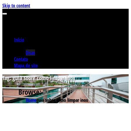
Skip to content
Início
Categorias
Dicas
Contato
Mapa do site
Tag:
guia sobre como limpar inox
Browse:
Home
guia sobre como limpar inox