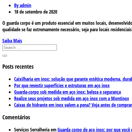
By admin
18 de setembro de 2020
O guarda corpo é um produto essencial em muitos locais, desenvolvido 
qualidade se faz extremamente necessário, seja para locais residencia
Saiba Mais
Posts recentes
Caixilharia em inox: solução que garante estética moderna, dura
Por que revestir superfícies e estruturas em aço inox
Guarda-corpo sob medida em aço inox: beleza e segurança
Realize seus projetos sob medida em aço inox com a Montinox
Caixas de hidrante em inox valem a pena? Veja antes de comprar
Comentários
Serviços Serralheria
em
Guarda corpo de aço inox: por que você 