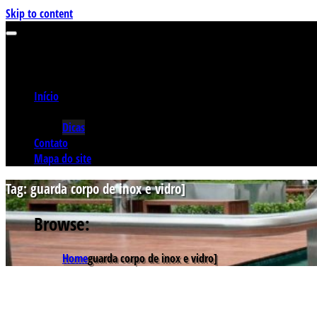
Skip to content
Início
Categorias
Dicas
Contato
Mapa do site
Tag:
guarda corpo de inox e vidro]
Browse:
Home
guarda corpo de inox e vidro]