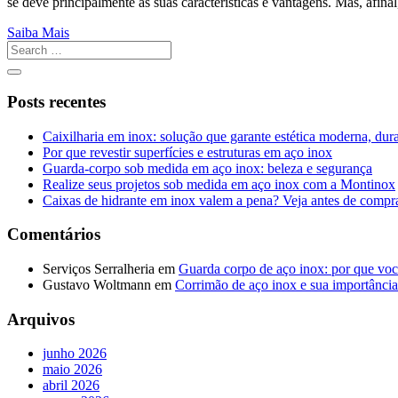
se deve principalmente às suas características e vantagens. Mas, afin
Saiba Mais
Posts recentes
Caixilharia em inox: solução que garante estética moderna, dur
Por que revestir superfícies e estruturas em aço inox
Guarda-corpo sob medida em aço inox: beleza e segurança
Realize seus projetos sob medida em aço inox com a Montinox
Caixas de hidrante em inox valem a pena? Veja antes de compr
Comentários
Serviços Serralheria
em
Guarda corpo de aço inox: por que voc
Gustavo Woltmann
em
Corrimão de aço inox e sua importância
Arquivos
junho 2026
maio 2026
abril 2026