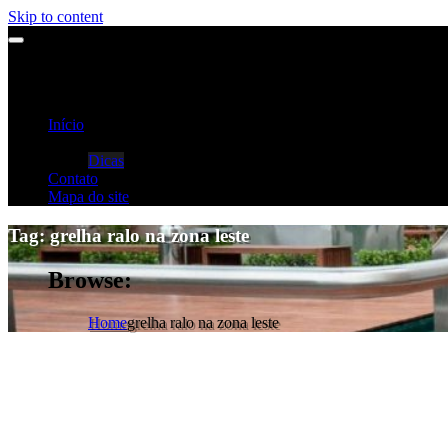
Skip to content
Início
Categorias
Dicas
Contato
Mapa do site
Tag:
grelha ralo na zona leste
Browse:
Home
grelha ralo na zona leste