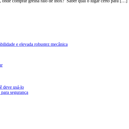
al, onde comprar grelha ralo de inox? Saber qual o lugar certo para […]
abilidade e elevada robustez mecânica
ar
ê deve usá-lo
 para segurança