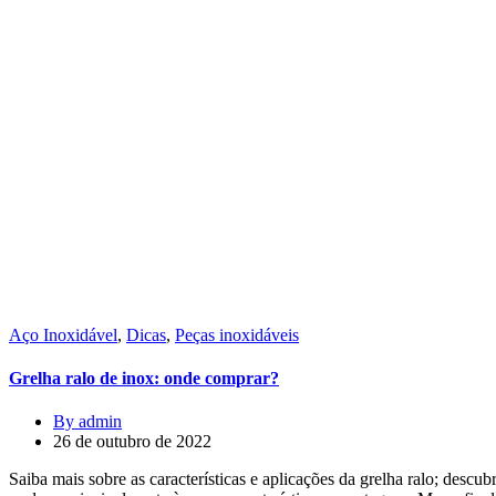
Aço Inoxidável
,
Dicas
,
Peças inoxidáveis
Grelha ralo de inox: onde comprar?
By admin
26 de outubro de 2022
Saiba mais sobre as características e aplicações da grelha ralo; desc