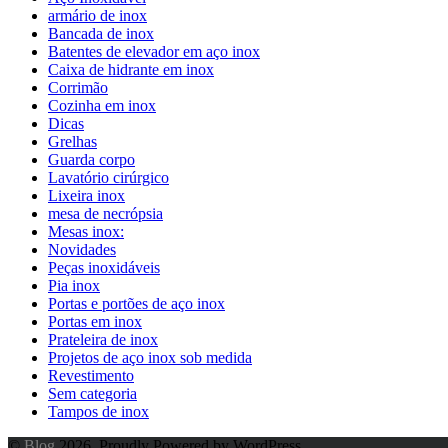
armário de inox
Bancada de inox
Batentes de elevador em aço inox
Caixa de hidrante em inox
Corrimão
Cozinha em inox
Dicas
Grelhas
Guarda corpo
Lavatório cirúrgico
Lixeira inox
mesa de necrópsia
Mesas inox:
Novidades
Peças inoxidáveis
Pia inox
Portas e portões de aço inox
Portas em inox
Prateleira de inox
Projetos de aço inox sob medida
Revestimento
Sem categoria
Tampos de inox
©
Blog
2026. Proudly Powered by WordPress