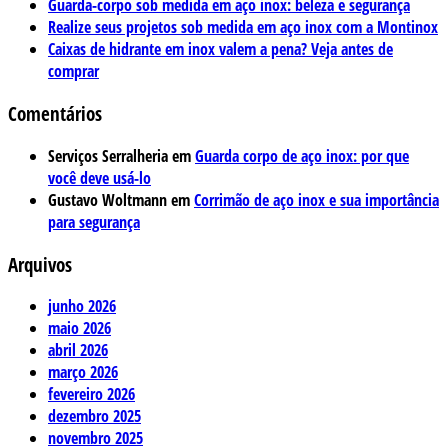
Guarda-corpo sob medida em aço inox: beleza e segurança
Realize seus projetos sob medida em aço inox com a Montinox
Caixas de hidrante em inox valem a pena? Veja antes de
comprar
Comentários
Serviços Serralheria
em
Guarda corpo de aço inox: por que
você deve usá-lo
Gustavo Woltmann
em
Corrimão de aço inox e sua importância
para segurança
Arquivos
junho 2026
maio 2026
abril 2026
março 2026
fevereiro 2026
dezembro 2025
novembro 2025