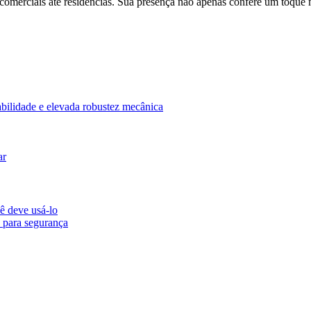
comerciais até residências. Sua presença não apenas confere um toque
abilidade e elevada robustez mecânica
ar
ê deve usá-lo
 para segurança