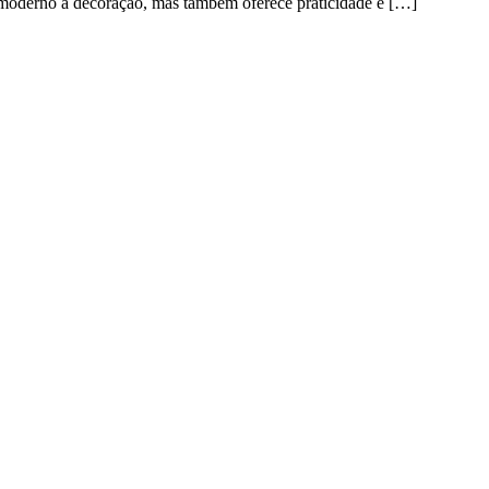
 moderno à decoração, mas também oferece praticidade e […]