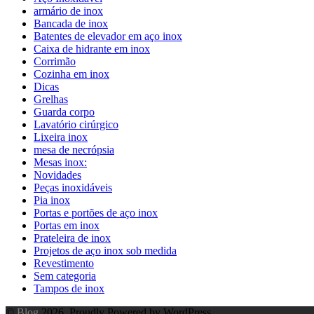
armário de inox
Bancada de inox
Batentes de elevador em aço inox
Caixa de hidrante em inox
Corrimão
Cozinha em inox
Dicas
Grelhas
Guarda corpo
Lavatório cirúrgico
Lixeira inox
mesa de necrópsia
Mesas inox:
Novidades
Peças inoxidáveis
Pia inox
Portas e portões de aço inox
Portas em inox
Prateleira de inox
Projetos de aço inox sob medida
Revestimento
Sem categoria
Tampos de inox
©
Blog
2026. Proudly Powered by WordPress