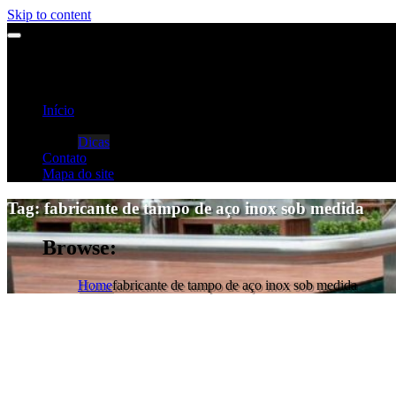
Skip to content
Início
Categorias
Dicas
Contato
Mapa do site
Tag:
fabricante de tampo de aço inox sob medida
Browse:
Home
fabricante de tampo de aço inox sob medida