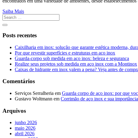
encontrados em uma variedade de ambientes, desde estabelecimentos 
Saiba Mais
Posts recentes
Caixilharia em inox: solução que garante estética moderna, dur
Por que revestir superfícies e estruturas em aço inox
Guarda-corpo sob medida em aço inox: beleza e segurança
Realize seus projetos sob medida em aço inox com a Montinox
Caixas de hidrante em inox valem a pena? Veja antes de compr
Comentários
Serviços Serralheria
em
Guarda corpo de aço inox: por que voc
Gustavo Woltmann
em
Corrimão de aço inox e sua importância
Arquivos
junho 2026
maio 2026
abril 2026