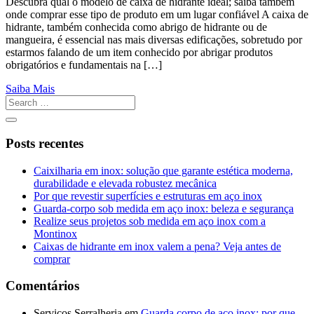
Descubra qual o modelo de caixa de hidrante ideal; saiba também
onde comprar esse tipo de produto em um lugar confiável A caixa de
hidrante, também conhecida como abrigo de hidrante ou de
mangueira, é essencial nas mais diversas edificações, sobretudo por
estarmos falando de um item conhecido por abrigar produtos
obrigatórios e fundamentais na […]
Saiba Mais
Posts recentes
Caixilharia em inox: solução que garante estética moderna,
durabilidade e elevada robustez mecânica
Por que revestir superfícies e estruturas em aço inox
Guarda-corpo sob medida em aço inox: beleza e segurança
Realize seus projetos sob medida em aço inox com a
Montinox
Caixas de hidrante em inox valem a pena? Veja antes de
comprar
Comentários
Serviços Serralheria
em
Guarda corpo de aço inox: por que