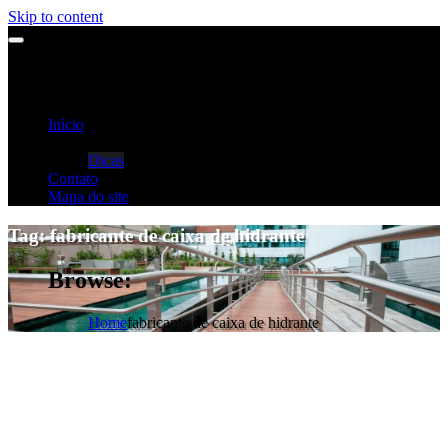
Skip to content
Início
Categorias
Dicas
Contato
Mapa do site
Tag:
fabricante de caixa de hidrante
Browse:
Home
fabricante de caixa de hidrante