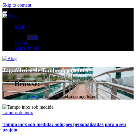
Skip to content
Início
Categorias
Dicas
Contato
Mapa do site
Tag:
fábrica de Tambo de aço inox
Browse:
Home
fábrica de Tambo de aço inox
Tampos de inox
Tampo inox sob medida: Soluções personalizadas para o seu
projeto