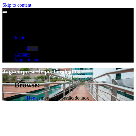
Skip to content
Início
Categorias
Dicas
Contato
Mapa do site
Tag:
empresa de portão de inox
Browse:
Home
empresa de portão de inox