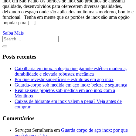
inox em São Paulo Os portões de inox são produtos de altíssima
qualidade, desenvolvidos para oferecerem diversas qualidades,
deixando o espaço onde são aplicados muito mais moderno, bonito e
funcional. Tenha em mente que os portões de inox são uma opção
popular para […]
Saiba Mais
Posts recentes
Caixilharia em inox: solução que garante estética moderna,
durabilidade e elevada robustez mecânica
Por que revestir superfícies e estruturas em aço inox
Guarda-corpo sob medida em aço inox: beleza e segurança
Realize seus projetos sob medida em aço inox com a
Montinox
Caixas de hidrante em inox valem a pena? Veja antes de
comprar
Comentários
Serviços Serralheria
em
Guarda corpo de aço inox: por que
você deve usá-lo