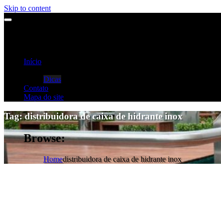
Skip to content
Início
Categorias
Dicas
Contato
Mapa do site
Tag:
distribuidora de caixa de hidrante inox
Browse:
Home
distribuidora de caixa de hidrante inox