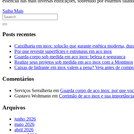
essencial nas mais diversas edificações, sobretudo por estarmos fala
Saiba Mais
Posts recentes
Caixilharia em inox: solução que garante estética moderna, dur
Por que revestir superfícies e estruturas em aço inox
Guarda-corpo sob medida em aço inox: beleza e segurança
Realize seus projetos sob medida em aço inox com a Montinox
Caixas de hidrante em inox valem a pena? Veja antes de compr
Comentários
Serviços Serralheria
em
Guarda corpo de aço inox: por que voc
Gustavo Woltmann
em
Corrimão de aço inox e sua importância
Arquivos
junho 2026
maio 2026
abril 2026