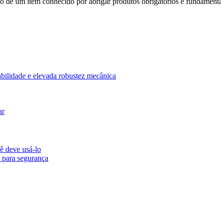
ndo de um item conhecido por abrigar produtos obrigatórios e fundament
abilidade e elevada robustez mecânica
ar
ê deve usá-lo
 para segurança