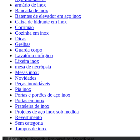
armário de inox
Bancada de inox
Batentes de elevador em aço inox
Caixa de hidrante em inox
Corrimão
Cozinha em inox
Dicas
Grelhas
Guarda corpo
Lavatório cirúrgico
Lixeira inox
mesa de necrópsia
Mesas inox:
Novidades
Peças inoxidáveis
Pia inox
Portas e portões de aço inox
Portas em inox
Prateleira de inox
Projetos de aço inox sob medida
Revestimento
Sem categoria
Tampos de inox
©
Blog
2026. Proudly Powered by WordPress