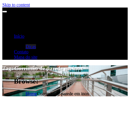
Skip to content
Início
Categorias
Dicas
Contato
Mapa do site
Tag:
Corrimão de parede em inox
Browse:
Home
Corrimão de parede em inox