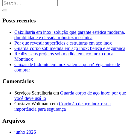
Posts recentes
Caixilharia em inox: solução que garante estética moderna,
durabilidade e elevada robustez mecânica
Por que revestir superfícies e estruturas em aço inox
Guarda-corpo sob medida em aço inox: beleza e segurança
Realize seus projetos sob medida em aço inox com a
Montinox
Caixas de hidrante em inox valem a pena? Veja antes de
comprar
Comentários
Serviços Serralheria
em
Guarda corpo de aço inox: por que
você deve usá-lo
Gustavo Woltmann
em
Corrimão de aço inox e sua
importância para segurança
Arquivos
junho 2026