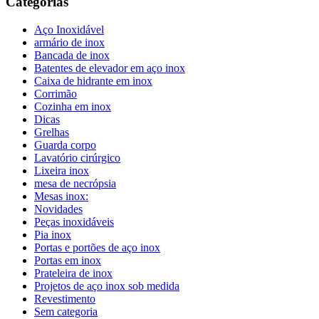
Categorias
Aço Inoxidável
armário de inox
Bancada de inox
Batentes de elevador em aço inox
Caixa de hidrante em inox
Corrimão
Cozinha em inox
Dicas
Grelhas
Guarda corpo
Lavatório cirúrgico
Lixeira inox
mesa de necrópsia
Mesas inox:
Novidades
Peças inoxidáveis
Pia inox
Portas e portões de aço inox
Portas em inox
Prateleira de inox
Projetos de aço inox sob medida
Revestimento
Sem categoria