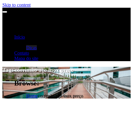
Skip to content
Início
Categorias
Dicas
Contato
Mapa do site
Tag:
corrimão aço inox preço
Browse:
Home
corrimão aço inox preço