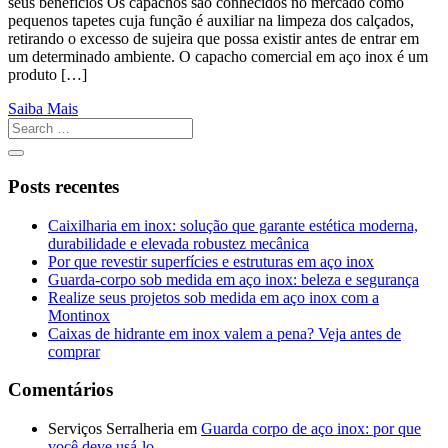
seus benefícios Os capachos são conhecidos no mercado como
pequenos tapetes cuja função é auxiliar na limpeza dos calçados,
retirando o excesso de sujeira que possa existir antes de entrar em
um determinado ambiente. O capacho comercial em aço inox é um
produto […]
Saiba Mais
Posts recentes
Caixilharia em inox: solução que garante estética moderna,
durabilidade e elevada robustez mecânica
Por que revestir superfícies e estruturas em aço inox
Guarda-corpo sob medida em aço inox: beleza e segurança
Realize seus projetos sob medida em aço inox com a
Montinox
Caixas de hidrante em inox valem a pena? Veja antes de
comprar
Comentários
Serviços Serralheria
em
Guarda corpo de aço inox: por que
você deve usá-lo