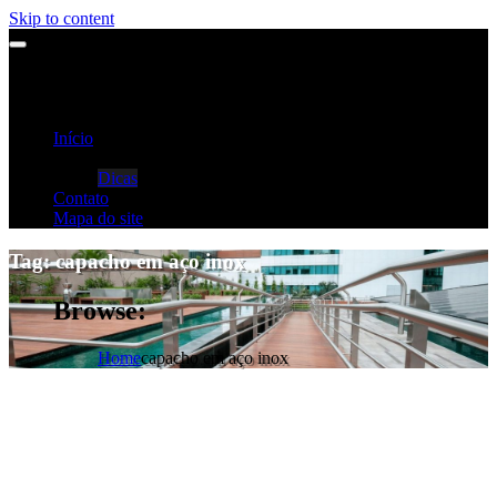
Skip to content
Início
Categorias
Dicas
Contato
Mapa do site
Tag:
capacho em aço inox
Browse:
Home
capacho em aço inox