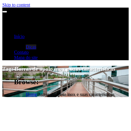
Skip to content
Início
Categorias
Dicas
Contato
Mapa do site
Tag:
Barras de apoio inox e suas características
Browse:
Home
Barras de apoio inox e suas características