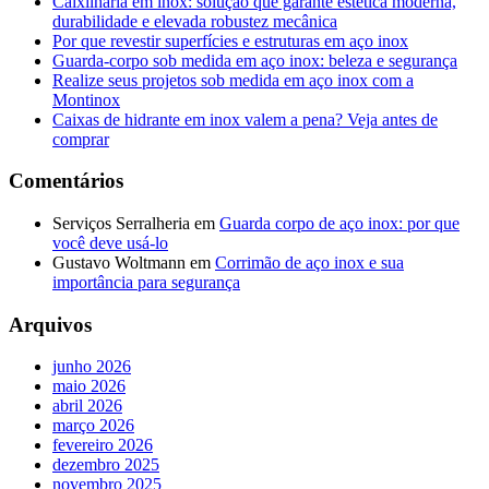
Caixilharia em inox: solução que garante estética moderna,
durabilidade e elevada robustez mecânica
Por que revestir superfícies e estruturas em aço inox
Guarda-corpo sob medida em aço inox: beleza e segurança
Realize seus projetos sob medida em aço inox com a
Montinox
Caixas de hidrante em inox valem a pena? Veja antes de
comprar
Comentários
Serviços Serralheria
em
Guarda corpo de aço inox: por que
você deve usá-lo
Gustavo Woltmann
em
Corrimão de aço inox e sua
importância para segurança
Arquivos
junho 2026
maio 2026
abril 2026
março 2026
fevereiro 2026
dezembro 2025
novembro 2025