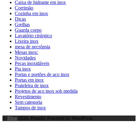
Caixa de hidrante em inox
Corrimão
Cozinha em inox
Dicas
Grelhas
Guarda corpo
Lavatório cirúrgico
Lixeira inox
mesa de necrópsia
Mesas inox:
Novidades
Peças inoxidáveis
Pia inox
Portas e portões de aço inox
Portas em inox
Prateleira de inox
Projetos de aço inox sob medida
Revestimento
Sem categoria
Tampos de inox
©
Blog
2026. Proudly Powered by WordPress