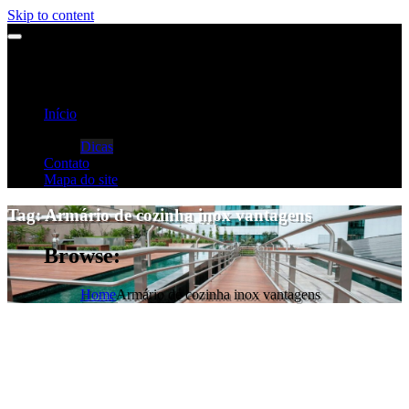
Skip to content
Início
Categorias
Dicas
Contato
Mapa do site
Tag:
Armário de cozinha inox vantagens
Browse:
Home
Armário de cozinha inox vantagens